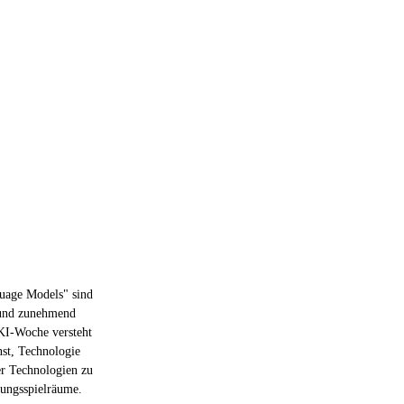
uage Models" sind
n und zunehmend
 KI-Woche versteht
nst, Technologie
er Technologien zu
tungsspielräume.