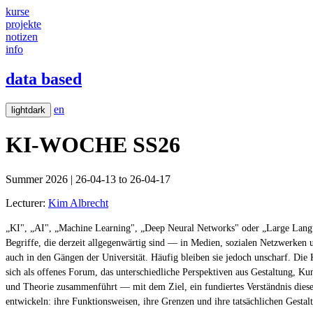
kurse
projekte
notizen
info
data based
en
light
dark
KI-WOCHE
SS26
Summer 2026 | 26-04-13 to 26-04-17
Lecturer:
Kim Albrecht
„KI", „AI", „Machine Learning", „Deep Neural Networks" oder „Large Lang
Begriffe, die derzeit allgegenwärtig sind — in Medien, sozialen Netzwerke
auch in den Gängen der Universität. Häufig bleiben sie jedoch unscharf. Die
sich als offenes Forum, das unterschiedliche Perspektiven aus Gestaltung, Ku
und Theorie zusammenführt — mit dem Ziel, ein fundiertes Verständnis dies
entwickeln: ihre Funktionsweisen, ihre Grenzen und ihre tatsächlichen Gestal